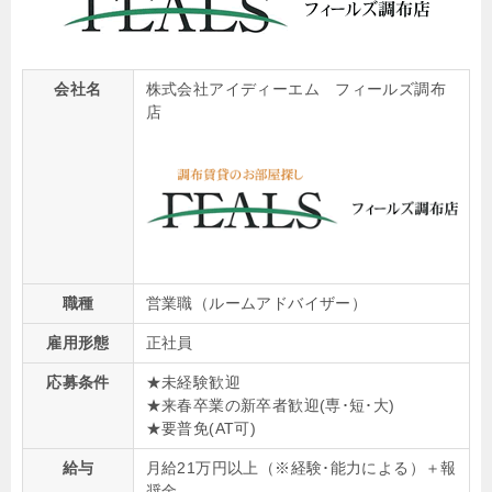
会社名
株式会社アイディーエム フィールズ調布
店
職種
営業職（ルームアドバイザー）
雇用形態
正社員
応募条件
★未経験歓迎
★来春卒業の新卒者歓迎(専･短･大)
★要普免(AT可)
給与
月給21万円以上（※経験･能力による）＋報
奨金