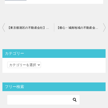
投
【東京都港区の不動産会社】株式会社プレミアムライフ（センチュリー21 プレミアムライフ）の求人情報（営業事務）のご紹介
【都心・城南地域の不動産会社】株式会社ミブコーポレーションの求人情報のご紹介
稿
ナ
ビ
カテゴリー
ゲ
カ
ー
テ
シ
ゴ
ョ
リ
フリー検索
ン
ー