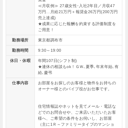
≪月収例≫ 27歳女性･入社2年目／月収47
万円…月給21万円＋報奨金26万円(200万円
売上達成)
★成果に応じた報酬を約束する評価制度を
ご用意！
勤務場所
東京都調布市
勤務時間
9:30～19:00
休日・休暇
年間107日(シフト制)
★連休の相談もok！ＧＷ､夏季､年末年始､有
給､慶弔
仕事内容
お部屋をお探しのお客様と物件をお持ちの
オーナー様とのパイプ役がお仕事です。
住宅情報誌やネットを見てメール・電話な
どでのお問合せや、ご来店いただいたお客
様へ、ご希望の条件をお伺いし、お部屋
（主に1Ｒ～ファミリータイプのマンショ