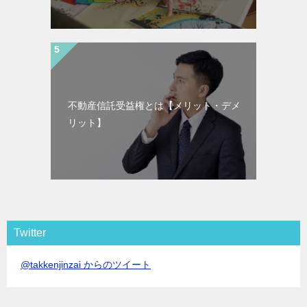
不動産信託受益権とは【メリット・デメ
リット】
Twitter
@takkenjinzai からのツイート