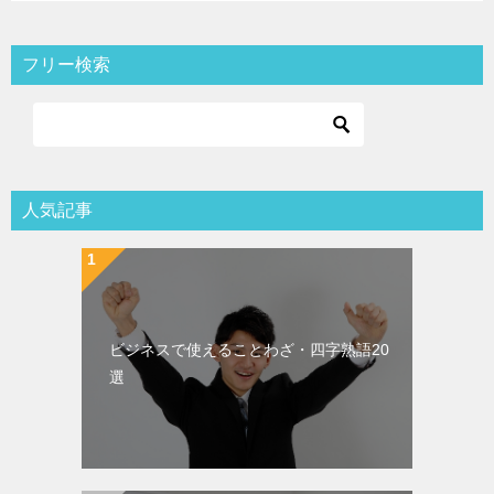
シ
ゴ
ョ
リ
フリー検索
ン
ー
人気記事
ビジネスで使えることわざ・四字熟語20
選