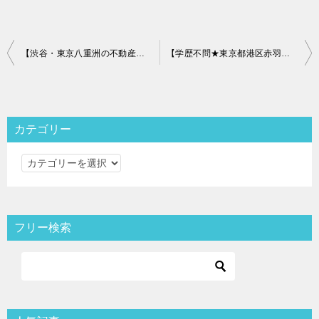
投
【渋谷・東京八重洲の不動産企業】株式会社ルーム・スタイルの求人情報ご紹介
【学歴不問★東京都港区赤羽橋の不動産企業】株式会社オデッセー不動産の求人情報ご紹介
稿
ナ
ビ
カテゴリー
ゲ
カ
ー
テ
シ
ゴ
ョ
リ
フリー検索
ン
ー