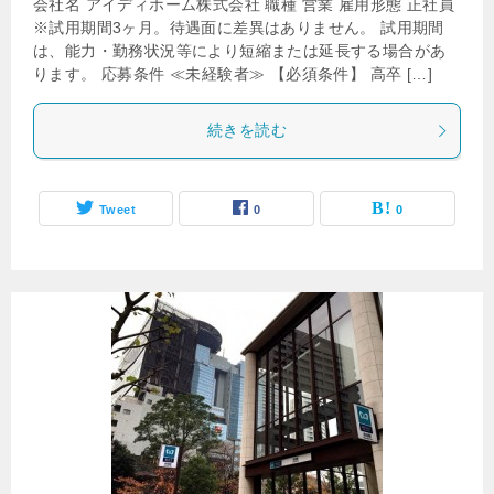
会社名 アイディホーム株式会社 職種 営業 雇用形態 正社員
※試用期間3ヶ月。待遇面に差異はありません。 試用期間
は、能力・勤務状況等により短縮または延長する場合があ
ります。 応募条件 ≪未経験者≫ 【必須条件】 高卒 […]
続きを読む
Tweet
0
0