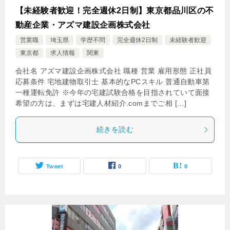
【未経験者歓迎！完全週休2日制】東京都品川区の不
動産企業・アズマ建設企画株式会社
営業職
埼玉県
学歴不問
完全週休2日制
未経験者歓迎
東京都
求人情報
関東
会社名 アズマ建設企画株式会社 職種 営業 雇用形態 正社員
応募条件 宅地建物取引士 基本的なPCスキル 普通自動車第
一種運転免許 ※今年の宅建試験合格を目指されていて面接
希望の方は、まずは宅建人材紹介.comまでご相 […]
続きを読む
Tweet
0
0