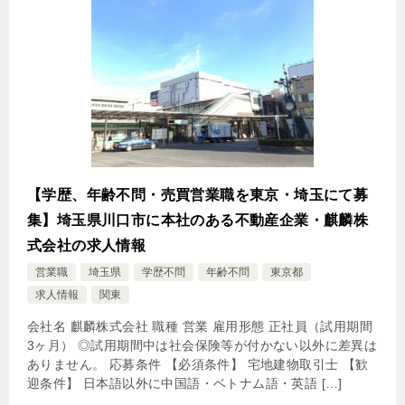
【学歴、年齢不問・売買営業職を東京・埼玉にて募
集】埼玉県川口市に本社のある不動産企業・麒麟株
式会社の求人情報
営業職
埼玉県
学歴不問
年齢不問
東京都
求人情報
関東
会社名 麒麟株式会社 職種 営業 雇用形態 正社員（試用期間
3ヶ月） ◎試用期間中は社会保険等が付かない以外に差異は
ありません。 応募条件 【必須条件】 宅地建物取引士 【歓
迎条件】 日本語以外に中国語・ベトナム語・英語 […]