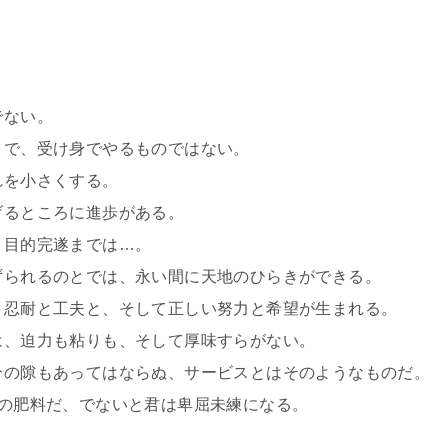
でない。
ことで、受け身でやるものではない。
れを小さくする。
げるところに進歩がある。
、目的完遂までは…。
きずられるのとでは、永い間に天地のひらきができる。
ば、忍耐と工夫と、そして正しい努力と希望が生まれる。
には、迫力も粘りも、そして厚味すらがない。
一分の隙もあってはならぬ、サービスとはそのようなものだ。
極の肥料だ、でないと君は卑屈未練になる。