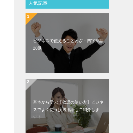
人気記事
ビジネスで使えることわざ・四字熟語
20選
基本から学ぶ【敬語の使い方】ビジネ
スでよく使う接遇用語もご紹介しま
す！