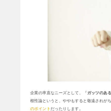
企業の率直なニーズとして、『
ガッツのあ
根性論というと、ややもすると敬遠されが
のポイント
だったりします。