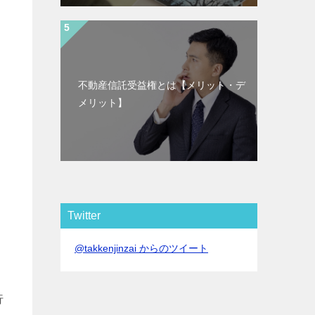
不動産信託受益権とは【メリット・デ
メリット】
Twitter
@takkenjinzai からのツイート
行