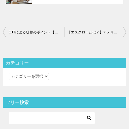
投
OJTによる研修のポイント【目標と目的を把握しよう】
【エスクローとは？】アメリカにおける不動産取引では一般的なサービス
稿
ナ
ビ
カテゴリー
ゲ
カ
ー
テ
シ
ゴ
ョ
リ
フリー検索
ン
ー