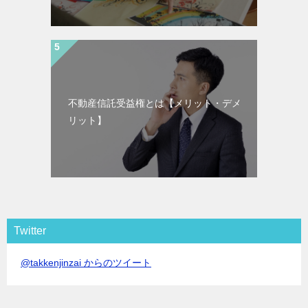
不動産信託受益権とは【メリット・デメ
リット】
Twitter
@takkenjinzai からのツイート