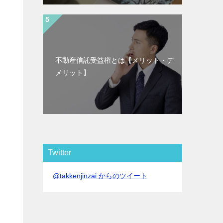
不動産信託受益権とは【メリット・デ
メリット】
Twitter
@takkenjinzai からのツイート