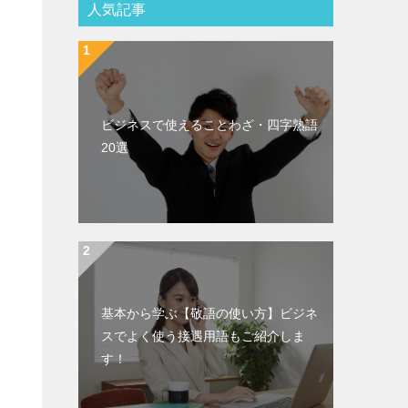
人気記事
ビジネスで使えることわざ・四字熟語
20選
基本から学ぶ【敬語の使い方】ビジネ
スでよく使う接遇用語もご紹介しま
す！